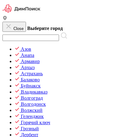
Выберите город
Close
Азов
Анапа
Армавир
Архыз
Астрахань
Балаково
Буйнакск
Владикавказ
Волгоград
Волгодонск
Волжский
Геленджик
Горячий ключ
Грозный
Дербент