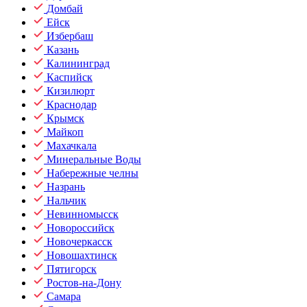
Домбай
Ейск
Избербаш
Казань
Калининград
Каспийск
Кизилюрт
Краснодар
Крымск
Майкоп
Махачкала
Минеральные Воды
Набережные челны
Назрань
Нальчик
Невинномысск
Новороссийск
Новочеркасск
Новошахтинск
Пятигорск
Ростов-на-Дону
Самара