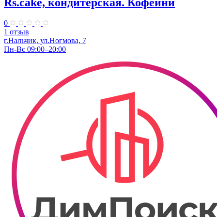
Rs.cake, кондитерская. Кофейни
0
1 отзыв
г.Нальчик, ул.Ногмова, 7
Пн-Вс 09:00–20:00