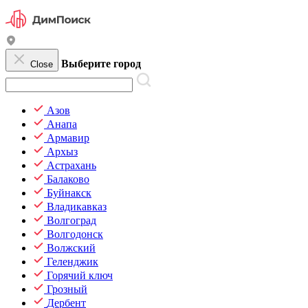
Выберите город
Close
Азов
Анапа
Армавир
Архыз
Астрахань
Балаково
Буйнакск
Владикавказ
Волгоград
Волгодонск
Волжский
Геленджик
Горячий ключ
Грозный
Дербент