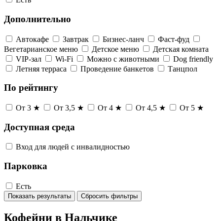
Дополнительно
Автокафе
Завтрак
Бизнес-ланч
Фаст-фуд
Вегетарианское меню
Детское меню
Детская комната
VIP-зал
Wi-Fi
Можно с животными
Dog friendly
Летняя терраса
Проведение банкетов
Танцпол
По рейтингу
От 3 ★
От 3,5 ★
От 4 ★
От 4,5 ★
От 5 ★
Доступная среда
Вход для людей с инвалидностью
Парковка
Есть
Показать результаты
Сбросить фильтры
Кофейни в Нальчике