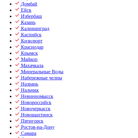
Домбай
Ейск
Избербаш
Казань
Калининград
Каспийск
Кизилюрт
Краснодар
Крымск
Майкоп
Махачкала
Минеральные Воды
Набережные челны
Назрань
Нальчик
Невинномысск
Новороссийск
Новочеркасск
Новошахтинск
Пятигорск
Ростов-на-Дону
Самара